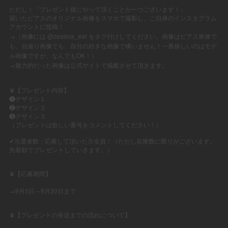
⠀
ただし！『プレゼント後にやって頂くことが一つございます！』
届いたピアスのオリジナル画像をスマホで撮影し、ご自身のインスタグラム
アカウントに投稿！
→
@zessica_ear
（画像には
をタグ付けしてください。画像はピアス単体で
も、自撮り画像でも、自分の好きな画像で構いません
！一番嬉しいのはモデ
OK
ル画像ですが、なんでも
！）
→
魅力的だった画像は公式サイトで掲載させて頂きます。
♛【プレゼント内容】
❶デザイン１
❷デザイン２
❸デザイン３
（プレゼントは欲しい番号をコメントしてください！）
⠀
✔︎
当選者数：応募して頂いた方全員！（ただし在庫数に限りがございます。
先着順でプレゼントしていきます。）
⠀
⠀
♛【応募期間】
⠀
→9
5
9
20
月
日～
月
日まで
⠀
⠀
♛【プレゼントの発送までの流れについて】
⠀