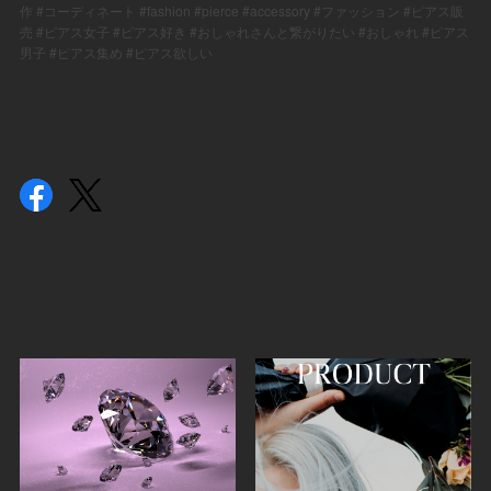
#
#fashion #pierce #accessory #
#
作
コーディネート
ファッション
ピアス販
#
#
#
#
#
売
ピアス女子
ピアス好き
おしゃれさんと繋がりたい
おしゃれ
ピアス
#
#
男子
ピアス集め
ピアス欲しい