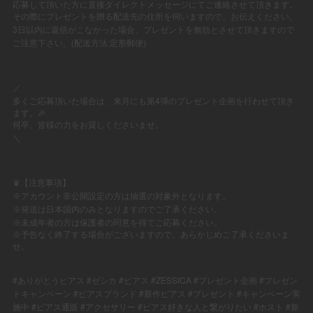
応募して頂いた方に直接ダイレクトメッセージにてご連絡させて頂きます。
その際にプレゼントを贈る配送先の住所を伺いますので、お伝えください。
3
日以内に返信がこなかった場合、プレゼントを無効とさせて頂きますので
:
ご注意下さい。(配送方法
定形郵便)
⠀
⠀
⠀
／
4
多くご応募頂いた場合は、来月にも第
弾のプレゼント企画を行わせて頂き
ます。
🎉
何卒、皆様の力をお貸しくださいませ。
＼
⠀
♛【注意事項】
※
アカウント非公開設定の方は抽選の対象外となります。
※
発送は日本国内のみとなりますのでご了承ください。
※
未成年者の方は保護者の同意を得てご応募ください。
※
予告なく終了する場合がございますので、あらかじめご了承くださいま
せ。
⠀
⠀
#
#
#
#ZESSICA #
#
ありがとうピアス
ゼシカ
ピアス
プレゼント企画
プレゼン
#
#
#
#
トキャンペーン
ピアスブランド
新作ピアス
プレゼント
キャンペーン実
#
#
#
#
#
施中
ピアス通販
アクセサリー
ピアス好きな人と繋がりたい
ホスト
新