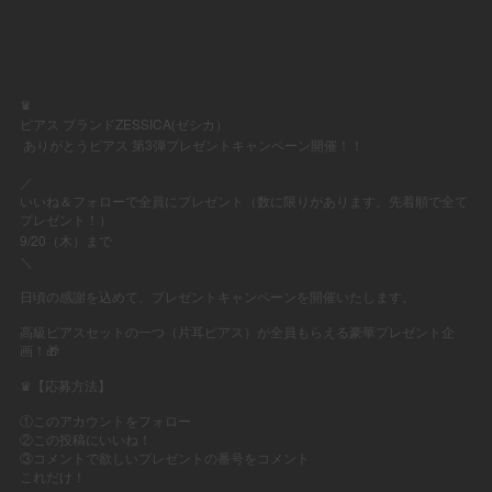
♛
ZESSICA
ピアス
ブランド
(ゼシカ）
3
ありがとうピアス
第
弾プレゼントキャンペーン開催！！
⠀
／
いいね＆フォローで全員にプレゼント（数に限りがあります。先着順で全て
プレゼント！）
9/20
（木）まで
＼
⠀
日頃の感謝を込めて、プレゼントキャンペーンを開催いたします。
⠀
高級ピアスセットの一つ（片耳ピアス）が全員もらえる豪華プレゼント企
画！
🎁
⠀
♛【応募方法】
⠀
①このアカウントをフォロー
②この投稿にいいね！
③コメントで欲しいプレゼントの番号をコメント
これだけ！